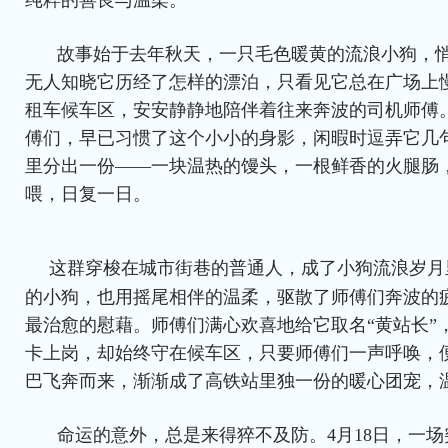
纯粹的善良与温柔。
故事始于去年秋天，一只毛色暖黄的流浪小狗，
无人知晓它历经了怎样的漂泊，只看见它总在广场上
租车候车区，安安静静地陪伴着往来奔波的司机师傅
傅们，早已习惯了这个小小的身影，闲暇时逗弄它几
里分出一份——一块温热的馒头，一根鲜香的火腿肠
喂，日复一日。
这群穿梭在城市街巷的普通人，成了小狗流浪岁月
的小狗，也用摇尾相伴的温柔，驱散了师傅们奔波的
最治愈的慰藉。师傅们满心欢喜地给它取名“黄站长”
卡上岗，却始终守在候车区，只要师傅们一声呼唤，
巴飞奔而来，渐渐成了高铁站里独一份的暖心团宠，
命运的意外，总是来得猝不及防。4月18日，一场