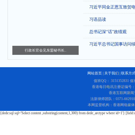
习近平同金正恩互致贺
习语品读
总书记深“话”政绩观
习近平总书记国事访问
行政长官会见东盟秘书长..
网站首页
|
关于我们
|
联系方
值班QQ： 3151352831 值
香港每日电讯注册证编号：219
香港互联网新闻资讯
法新律师团队：0371-662
本网监督机构：香港网络媒体
{dede:sql sql='Select content ,substring(content,1,300) from dede_arctype where id=1'} [field: