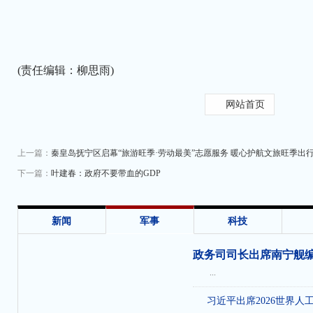
(责任编辑：柳思雨)
网站首页
上一篇：
秦皇岛抚宁区启幕“旅游旺季·劳动最美”志愿服务 暖心护航文旅旺季出
下一篇：
叶建春：政府不要带血的GDP
收
新闻
军事
科技
政务司司长出席南宁舰
...
习近平出席2026世界人