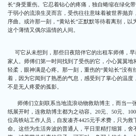
长”身受重伤。它忍着钻心的疼痛，独自蜷缩在绿化
于弱小的流浪生灵而言，受伤往往意味着被世界抛弃
序曲。或许那一刻，“黄站长”正默默等待着离别，以
这个薄情又偶尔温情的人间。
可它从未想到，那些日夜陪伴它的出租车师傅，早
家人。师傅们第一时间找到了受伤的它，小心翼翼地
轻柔，眼神满是心疼。那一刻，重伤的“黄站长”没有
着，因为它闻到了熟悉的气息，感受到了掌心的温度
不是无人疼爱的孤影。
师傅们立刻联系当地流浪动物救助博主，而当一
纸展开时，连救助博主都为之动容。20元、50元、10
位高铁站工作人员，自发凑齐4425元手术费，只为
命。这些为生活奔波的普通人，平日里精打细算，舍