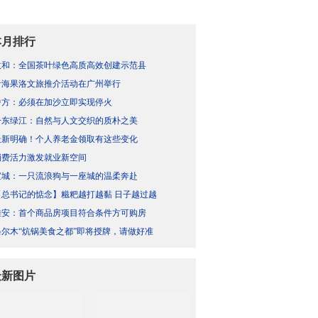
本月排行
政和：全国茶叶绿色高质高效创建示范县
青海果洛文旅推介活动在广州举行
中方：必须在加沙立即实现停火
丹东绿江：自然与人文交织的质朴之美
最新明确！个人养老金领取有这些变化
消费活力激发就业新空间
宣城：一只流浪狗与一座城的温柔奔赴
【总书记的惦念】糍粑越打越黏 日子越过越
雄安：首个商品房项目符合条件方可购房
格尔木“炕锅美食之都”即将授牌，请做好准
最新图片