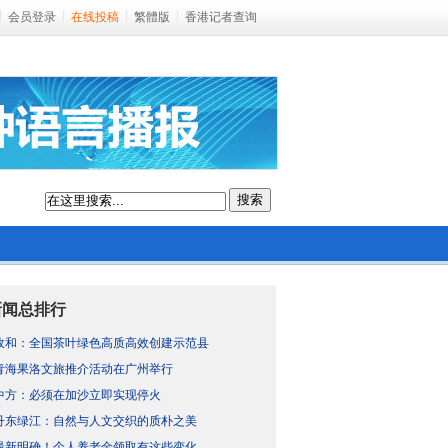
会员登录
在线投稿
繁體版
香港记者查询
搜索
新闻总排行
政和：全国茶叶绿色高质高效创建示范县
青海果洛文旅推介活动在广州举行
中方：必须在加沙立即实现停火
丹东绿江：自然与人文交织的质朴之美
最新明确！个人养老金领取有这些变化