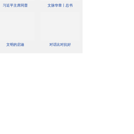
习近平主席同普
文脉华章丨总书
文明的启迪
对话比对抗好