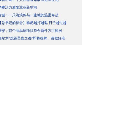
消费活力激发就业新空间
宣城：一只流浪狗与一座城的温柔奔赴
【总书记的惦念】糍粑越打越黏 日子越过越
雄安：首个商品房项目符合条件方可购房
格尔木“炕锅美食之都”即将授牌，请做好准