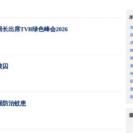
·
长出席TVB绿色峰会2026
·
·
·
·
被囚
·
·
·
·
货
·
强防治蚊患