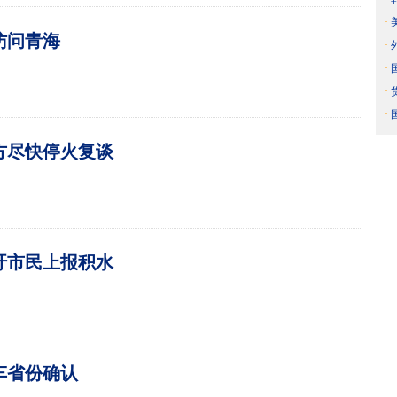
·
访问青海
·
·
·
·
方尽快停火复谈
吁市民上报积水
车省份确认