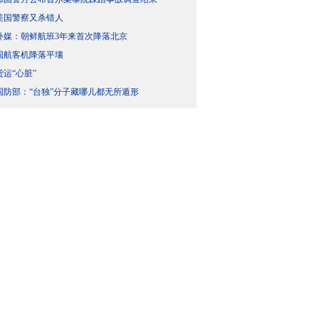
美国警察又杀错人
外媒：朝鲜航班3年来首次降落北京
国航客机降落平壤
货运“心脏”
国防部：“台独”分子藏哪儿都无所遁形