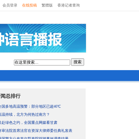
会员登录
在线投稿
繁體版
香港记者查询
搜索
新闻总排行
全国多地高温预警：部分地区已超40℃
高温持续，北方为何热过南方？
共赴绿色之约，全国重点网媒看甘肃
终审法院首席法官在资深大律师委任典礼发表
韩国警方公布首尔梨泰院踩踏事故调查结果