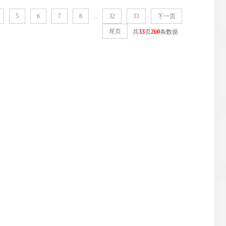
5
6
7
8
32
33
下一页
...
尾页
共
33
页
260
条数据