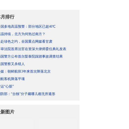
本月排行
全国多地高温预警：部分地区已超40℃
高温持续，北方为何热过南方？
共赴绿色之约，全国重点网媒看甘肃
终审法院首席法官在资深大律师委任典礼发表
韩国警方公布首尔梨泰院踩踏事故调查结果
美国警察又杀错人
外媒：朝鲜航班3年来首次降落北京
国航客机降落平壤
运“心脏”
国防部：“台独”分子藏哪儿都无所遁形
最新图片