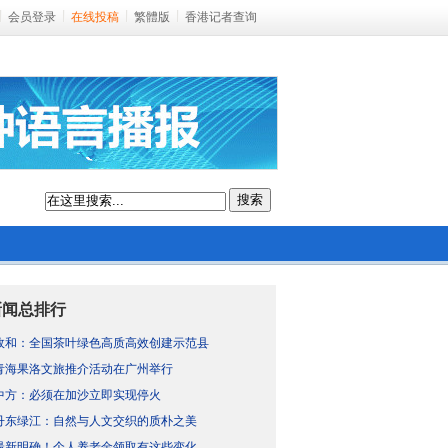
会员登录
在线投稿
繁體版
香港记者查询
搜索
新闻总排行
政和：全国茶叶绿色高质高效创建示范县
青海果洛文旅推介活动在广州举行
中方：必须在加沙立即实现停火
丹东绿江：自然与人文交织的质朴之美
最新明确！个人养老金领取有这些变化