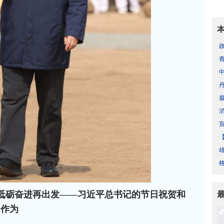
·
·
·
·
·
·
·
·
·
·
砥砺奋进再出发——习近平总书记的节日祝贺和
当作为