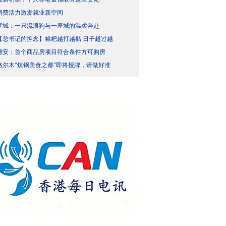
消费活力激发就业新空间
宣城：一只流浪狗与一座城的温柔奔赴
【总书记的惦念】糍粑越打越黏 日子越过越
雄安：首个商品房项目符合条件方可购房
格尔木“炕锅美食之都”即将授牌，请做好准