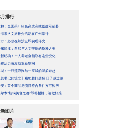
本月排行
政和：全国茶叶绿色高质高效创建示范县
青海果洛文旅推介活动在广州举行
中方：必须在加沙立即实现停火
丹东绿江：自然与人文交织的质朴之美
最新明确！个人养老金领取有这些变化
消费活力激发就业新空间
宣城：一只流浪狗与一座城的温柔奔赴
【总书记的惦念】糍粑越打越黏 日子越过越
雄安：首个商品房项目符合条件方可购房
格尔木“炕锅美食之都”即将授牌，请做好准
最新图片