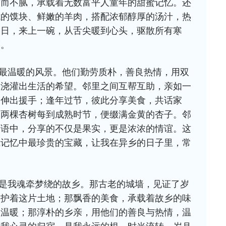
甜而不腻，承载着无数富平人童年的甜蜜记忆。还
脆的馍块、鲜嫩的羊肉，搭配浓郁醇厚的汤汁，热
冬日，来上一碗，从舌尖暖到心头，驱散所有寒
福。
最温暖的风景。他们勤劳质朴，善良热情，用双
水浇灌出生活的希望。邻里之间互帮互助，亲如一
动伸出援手；逢年过节，彼此分享美食，共话家
的两棵杏树每到成熟时节，便缀满金黄的杏子。邻
笑语中，分享的不仅是果实，更是浓浓的情谊。这
我记忆中最珍贵的宝藏，让我在异乡的日子里，常
。
是我魂牵梦绕的故乡。那古老的城墙，见证了岁
守护着这片土地；那飘香的美食，承载着故乡的味
的温暖；那淳朴的乡亲，用他们的善良与热情，温