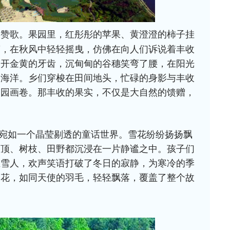
的赞歌。果园里，红彤彤的苹果、黄澄澄的柿子挂
笼，在秋风中轻轻摇曳，仿佛在向人们诉说着丰收
咧开金黄的牙齿，沉甸甸的谷穗笑弯了腰，在阳光
的海洋。乡们穿梭在田间地头，忙碌的身影与丰收
田园画卷。那丰收的果实，不仅是大自然的馈赠，
。
宛如一个晶莹剔透的童话世界。雪花纷纷扬扬飘
屋顶、树枝、田野都沉浸在一片静谧之中。孩子们
堆雪人，欢声笑语打破了冬日的寂静，为寒冷的季
雪花，如同天使的羽毛，轻轻飘落，覆盖了整个故