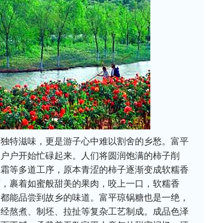
的独特滋味，更是游子心中难以割舍的乡愁。富平
家户户开始忙碌起来。人们将圆润饱满的柿子削
潮霜等多道工序，原本青涩的柿子逐渐变成软糯香
下，裹着如蜜般甜美的果肉，咬上一口，软糯香
口都能品尝到故乡的味道。富平琼锅糖也是一绝，
，经熬煮、制坯、拉扯等复杂工艺制成。成品色泽