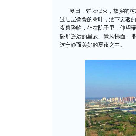
夏日，骄阳似火，故乡的树
过层层叠叠的树叶，洒下斑驳
夜幕降临，坐在院子里，仰望
碰那遥远的星辰。微风拂面，
这宁静而美好的夏夜之中。