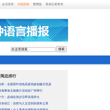
会员登录
在线投稿
繁體版
香港记者查询
搜索
新闻总排行
政和：全国茶叶绿色高质高效创建示范县
青海果洛文旅推介活动在广州举行
中方：必须在加沙立即实现停火
丹东绿江：自然与人文交织的质朴之美
最新明确！个人养老金领取有这些变化