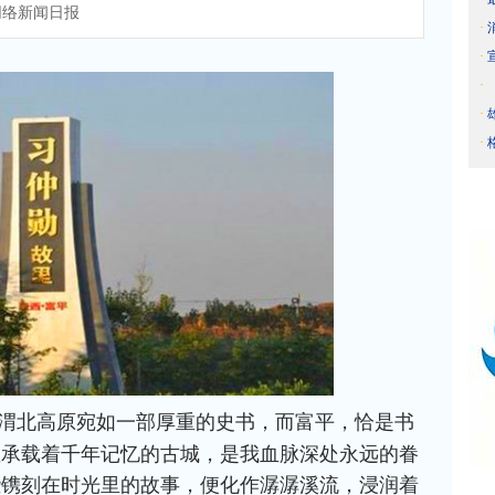
络新闻日报
·
·
·
·
·
渭北高原宛如一部厚重的史书，而富平，恰是书
座承载着千年记忆的古城，是我血脉深处永远的眷
些镌刻在时光里的故事，便化作潺潺溪流，浸润着