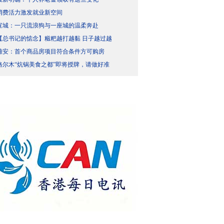
消费活力激发就业新空间
宣城：一只流浪狗与一座城的温柔奔赴
【总书记的惦念】糍粑越打越黏 日子越过越
雄安：首个商品房项目符合条件方可购房
格尔木“炕锅美食之都”即将授牌，请做好准