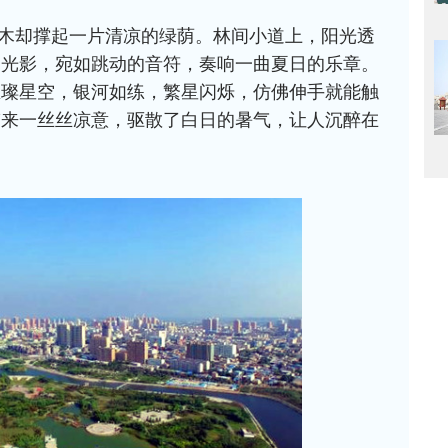
木却撑起一片清凉的绿荫。林间小道上，阳光透
的光影，宛如跳动的音符，奏响一曲夏日的乐章。
璀璨星空，银河如练，繁星闪烁，仿佛伸手就能触
带来一丝丝凉意，驱散了白日的暑气，让人沉醉在