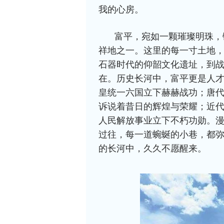
我的心房。
富平，宛如一颗璀璨明珠，
祥地之一。这里的每一寸土地
石器时代的仰韶文化遗址，到
在。历史长河中，富平更是人
皇统一六国立下赫赫战功；唐
诉说着昔日的辉煌与荣耀；近
人民解放事业立下不朽功勋。
过往，每一道蜿蜒的小巷，都
的长河中，久久不愿醒来。