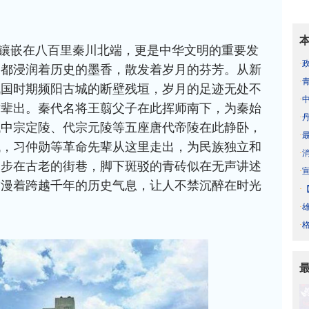
镶嵌在八百里秦川北端，更是中华文明的重要发
·
，都浸润着历史的墨香，散发着岁月的芬芳。从新
·
战国时期频阳古城的断壁残垣，岁月的足迹无处不
·
才辈出。秦代名将王翦父子在此挥师南下，为秦始
·
代中宗定陵、代宗元陵等五座唐代帝陵在此静卧，
·
代，习仲勋等革命先辈从这里走出，为民族独立和
·
漫步在古老的街巷，脚下斑驳的青砖似在无声讲述
·
弥漫着跨越千年的历史气息，让人不禁沉醉在时光
·
·
·