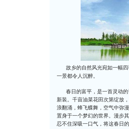
故乡的自然风光宛如一幅四
一景都令人沉醉。
春日的富平，是一首灵动的
新装。千亩油菜花田次第绽放
浪翻涌，蜂飞蝶舞，空气中弥
置身于一个梦幻的世界。漫步
忍不住深吸一口气，将这春日