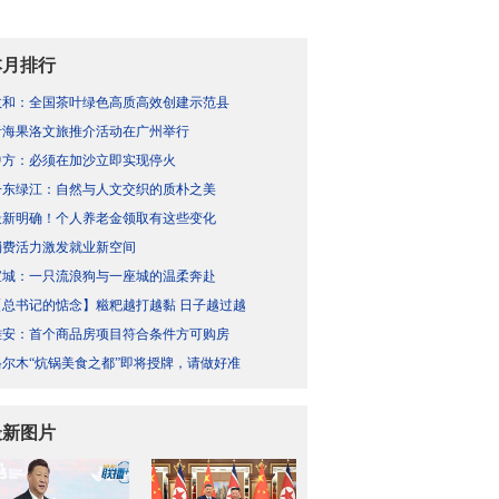
本月排行
政和：全国茶叶绿色高质高效创建示范县
青海果洛文旅推介活动在广州举行
中方：必须在加沙立即实现停火
丹东绿江：自然与人文交织的质朴之美
最新明确！个人养老金领取有这些变化
消费活力激发就业新空间
宣城：一只流浪狗与一座城的温柔奔赴
【总书记的惦念】糍粑越打越黏 日子越过越
雄安：首个商品房项目符合条件方可购房
格尔木“炕锅美食之都”即将授牌，请做好准
最新图片