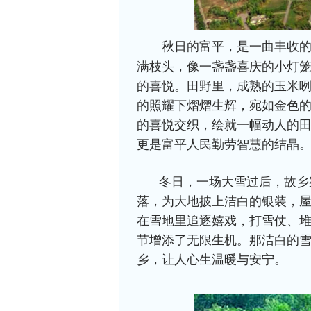
秋日的富平，是一曲丰收
满枝头，像一盏盏喜庆的小灯
的喜悦。田野里，成熟的玉米
的照耀下熠熠生辉，宛如金色
的喜悦交织，绘就一幅动人的
更是富平人民勤劳智慧的结晶
冬日，一场大雪过后，故乡
落，为大地披上洁白的银装，
在雪地里追逐嬉戏，打雪仗、
节增添了无限生机。那洁白的
乡，让人心生温暖与安宁。