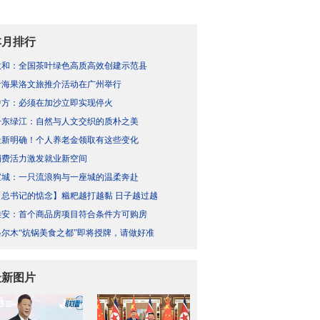
本月排行
政和：全国茶叶绿色高质高效创建示范县
青海果洛文旅推介活动在广州举行
中方：必须在加沙立即实现停火
丹东绿江：自然与人文交织的质朴之美
最新明确！个人养老金领取有这些变化
消费活力激发就业新空间
宣城：一只流浪狗与一座城的温柔奔赴
【总书记的惦念】糍粑越打越黏 日子越过越
雄安：首个商品房项目符合条件方可购房
格尔木“炕锅美食之都”即将授牌，请做好准
最新图片