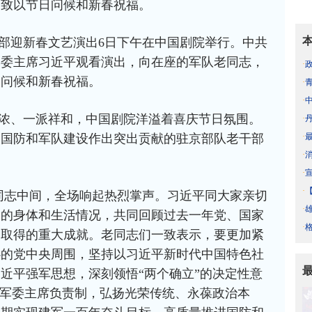
，致以节日问候和新春祝福。
部迎新春文艺演出6日下午在中国剧院举行。中共
军委主席习近平观看演出，向在座的军队老同志，
·
日问候和新春祝福。
·
·
浓、一派祥和，中国剧院洋溢着喜庆节日氛围。
·
·
为国防和军队建设作出突出贡献的驻京部队老干部
·
·
·
同志中间，全场响起热烈掌声。习近平同大家亲切
·
们的身体和生活情况，共同回顾过去一年党、国家
·
、取得的重大成就。老同志们一致表示，要更加紧
心的党中央周围，坚持以习近平新时代中国特色社
近平强军思想，深刻领悟“两个确立”的决定性意
彻军委主席负责制，弘扬光荣传统、永葆政治本