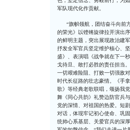
色，坚定信念、勇毅前行，为
军队现代化作贡献。
“旗帜领航，团结奋斗向前
的荣光》以铿锵旋律拉开演出
的鲜明主题，突出展现政治建
抒发全军官兵坚定维护核心、
盛》、表演唱《战争就在下一
戈待旦、敢打必胜的责任担当。
一切艰难险阻、打败一切强敌
时代长征路的壮志豪情。《手
歌》等经典老歌联唱，颂扬我
舞《同心共韵》礼赞边防官兵
党的深情、对祖国的热爱。短
对话，体现牢记初心使命、巩
统帅心系基层、关爱官兵的深
军的如磐信念。“我们走进一片