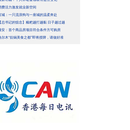
消费活力激发就业新空间
宣城：一只流浪狗与一座城的温柔奔赴
【总书记的惦念】糍粑越打越黏 日子越过越
雄安：首个商品房项目符合条件方可购房
格尔木“炕锅美食之都”即将授牌，请做好准