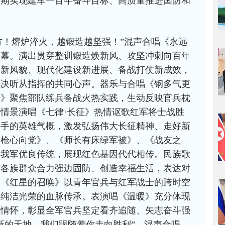
如期实现建军一百年奋斗目标、高质量推进国防和
方！熔炉淬火，越锻造越坚强！”混声合唱《永远
序幕。演出贯穿整训锻造焕新风、攻坚冲刺向百年
军新风貌、现代化建设新进展、备战打仗新成效，
坚决听从指挥的共同心声。器乐与合唱《钢多气更
秒》聚焦部队练兵备战火热实践，生动反映官兵枕
情景演唱《七律·长征》热情讴歌红军将士战胜
对手的英雄气概，激发弘扬伟大长征精神、走好新
拿枪心向党》、《师长有床绿军被》、《战友之
党我军优良传统，展现红色基因代代相传。民族歌
与各族群众合力强边固防、创造幸福生活，表达对
剧《红星的召唤》以青年官兵与红军战士的跨时空
固纯洁光荣的血脉传承。表演唱《温暖》充分体现
厚情怀，彰显全军官兵坚定看齐追随、矢志奋斗强
新的天地，我们跟随着你走向胜利”，混声合唱