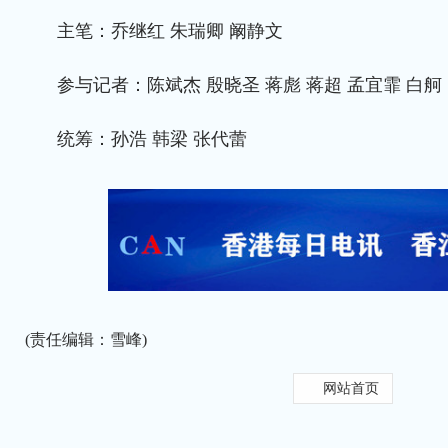
主笔：乔继红 朱瑞卿 阚静文
参与记者：陈斌杰 殷晓圣 蒋彪 蒋超 孟宜霏 白舸
统筹：孙浩 韩梁 张代蕾
(责任编辑：雪峰)
网站首页