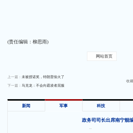
(责任编辑：柳思雨)
网站首页
上一篇：
未被授诺奖，特朗普恼火了
收
下一篇：
马克龙：不会向霸凌者屈服
新闻
军事
科技
政务司司长出席南宁舰
...