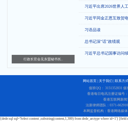
习近平出席2026世界人
习近平同金正恩互致贺
习语品读
总书记深“话”政绩观
习近平总书记国事访问
行政长官会见东盟秘书长..
网站首页
|
关于我们
|
联系方
值班QQ： 3151352831 值
香港每日电讯注册证编号：219
香港互联网新闻资讯
法新律师团队：0371-662
本网监督机构：香港网络媒体
{dede:sql sql='Select content ,substring(content,1,300) from dede_arctype where id=1'} [field: