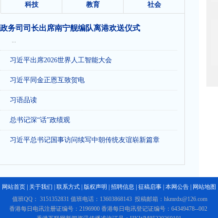
科技
教育
社会
政务司司长出席南宁舰编队离港欢送仪式
...
习近平出席2026世界人工智能大会
习近平同金正恩互致贺电
习语品读
总书记深“话”政绩观
习近平总书记国事访问续写中朝传统友谊崭新篇章
网站首页
|
关于我们
|
联系方式
|
版权声明
|
招聘信息
|
征稿启事
|
本网公告
|
网站地图
值班QQ： 3151352831 值班电话：13603868143 投稿邮箱：hkmrdx@126.com
香港每日电讯注册证编号：2196900 香港每日电讯登记证编号：64349478--002