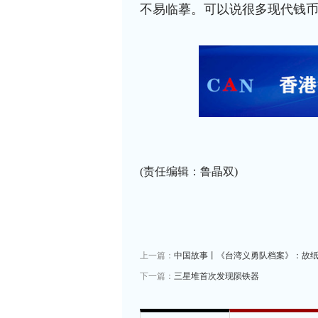
不易临摹。可以说很多现代钱
(责任编辑：鲁晶双)
上一篇：
中国故事丨《台湾义勇队档案》：故
下一篇：
三星堆首次发现陨铁器