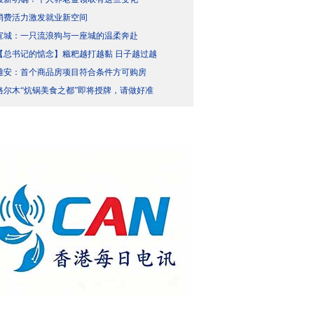
消费活力激发就业新空间
宣城：一只流浪狗与一座城的温柔奔赴
【总书记的惦念】糍粑越打越黏 日子越过越
雄安：首个商品房项目符合条件方可购房
格尔木“炕锅美食之都”即将授牌，请做好准