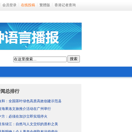
会员登录
在线投稿
繁體版
香港记者查询
搜索
新闻总排行
政和：全国茶叶绿色高质高效创建示范县
青海果洛文旅推介活动在广州举行
中方：必须在加沙立即实现停火
丹东绿江：自然与人文交织的质朴之美
最新明确！个人养老金领取有这些变化