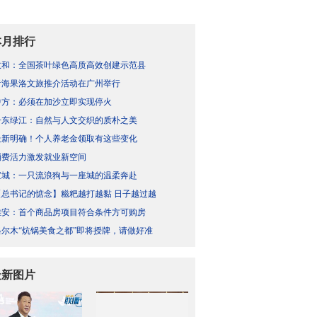
本月排行
政和：全国茶叶绿色高质高效创建示范县
青海果洛文旅推介活动在广州举行
中方：必须在加沙立即实现停火
丹东绿江：自然与人文交织的质朴之美
最新明确！个人养老金领取有这些变化
消费活力激发就业新空间
宣城：一只流浪狗与一座城的温柔奔赴
【总书记的惦念】糍粑越打越黏 日子越过越
雄安：首个商品房项目符合条件方可购房
格尔木“炕锅美食之都”即将授牌，请做好准
最新图片