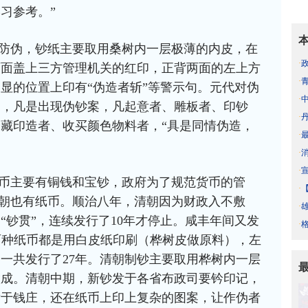
习参考。”
防伪，钞纸主要取用桑树内一层极薄的内皮，在
·
两面盖上三方管理机关的红印，正背两面的左上方
·
显的位置上印有“伪造者斩”等警示句。元代对伪
·
期，凡是出现伪钞案，凡起意者、雕板者、印钞
·
藏印造者、收买颜色物料者，“具是同情伪造，
·
·
·
币主要有铜钱和宝钞，政府为了规范货币的管
·
。清朝也有纸币。顺治八年，清朝因为财政入不敷
·
“钞贯”，连续发行了10年才停止。咸丰年间又发
·
，两种纸币都是用白皮纸印刷（桦树皮做原料），左
一共发行了27年。清朝制钞主要取用桦树内一层
做成。清朝中期，新钞发于各省布政司要钤印记，
发于钱庄，还在纸币上印上复杂的图案，让作伪者