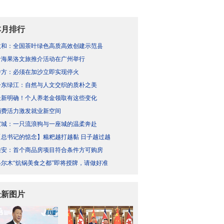
本月排行
政和：全国茶叶绿色高质高效创建示范县
青海果洛文旅推介活动在广州举行
中方：必须在加沙立即实现停火
丹东绿江：自然与人文交织的质朴之美
最新明确！个人养老金领取有这些变化
消费活力激发就业新空间
宣城：一只流浪狗与一座城的温柔奔赴
【总书记的惦念】糍粑越打越黏 日子越过越
雄安：首个商品房项目符合条件方可购房
格尔木“炕锅美食之都”即将授牌，请做好准
最新图片