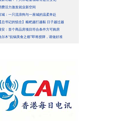
消费活力激发就业新空间
宣城：一只流浪狗与一座城的温柔奔赴
【总书记的惦念】糍粑越打越黏 日子越过越
雄安：首个商品房项目符合条件方可购房
格尔木“炕锅美食之都”即将授牌，请做好准