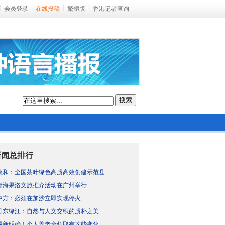
会员登录
在线投稿
繁體版
香港记者查询
搜索
新闻总排行
政和：全国茶叶绿色高质高效创建示范县
青海果洛文旅推介活动在广州举行
中方：必须在加沙立即实现停火
丹东绿江：自然与人文交织的质朴之美
最新明确！个人养老金领取有这些变化