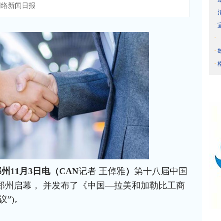
络新闻日报
·
·
·
·
·
州11月3日电（CAN
记者 王倬雅
）
第十八届中国
郑州启幕， 并发布了《中国—拉美和加勒比工商
”)。