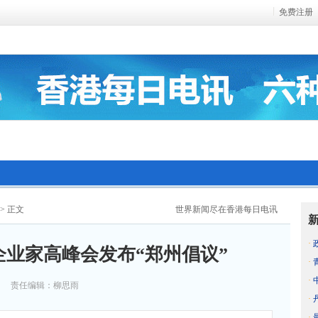
免费注册
> 正文
世界新闻尽在香港每日电讯
·
业家高峰会发布“郑州倡议”
·
·
责任编辑：柳思雨
·
·