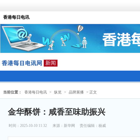
香港每日电讯
新闻
当前位置：
香港每日电讯
>
纵览
>
品牌展播
> 正文
金华酥饼：咸香至味助振兴
时间：2025-10-10 11:32
来源：
新华网
责任编辑：杨威