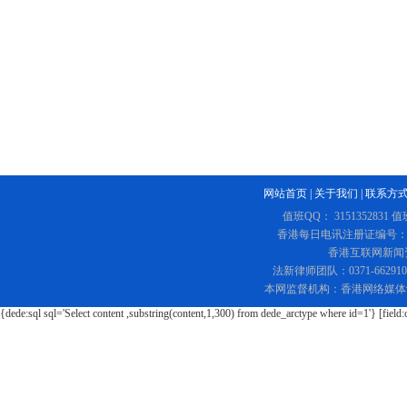
网站首页
|
关于我们
|
联系方
值班QQ： 3151352831 值
香港每日电讯注册证编号：219
香港互联网新闻资讯
法新律师团队：0371-662
本网监督机构：香港网络媒体
{dede:sql sql='Select content ,substring(content,1,300) from dede_arctype where id=1'} [field: