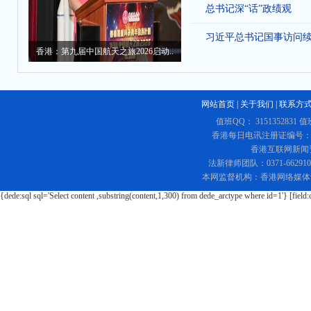
总书记深“话”政绩观
习近平总书记国事访问
香港：第九届中国航天之旅2026启动..
网站首页
|
关于我们
|
联系方
值班QQ： 3151352831 值
香港每日电讯注册证编号：219
香港互联网新闻资讯
法新律师团队：0371-662
本网监督机构：香港网络媒体
{dede:sql sql='Select content ,substring(content,1,300) from dede_arctype where id=1'} [field: