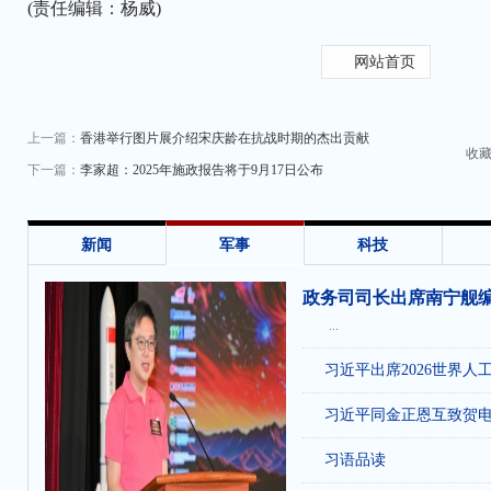
(责任编辑：杨威)
网站首页
上一篇：
香港举行图片展介绍宋庆龄在抗战时期的杰出贡献
收
下一篇：
李家超：2025年施政报告将于9月17日公布
新闻
军事
科技
政务司司长出席南宁舰
...
习近平出席2026世界人
习近平同金正恩互致贺
习语品读