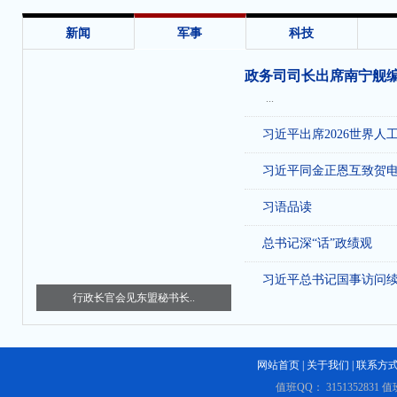
收
新闻
军事
科技
政务司司长出席南宁舰
...
习近平出席2026世界人
习近平同金正恩互致贺
习语品读
总书记深“话”政绩观
习近平总书记国事访问
行政长官会见东盟秘书长..
网站首页
|
关于我们
|
联系方
值班QQ： 3151352831 值