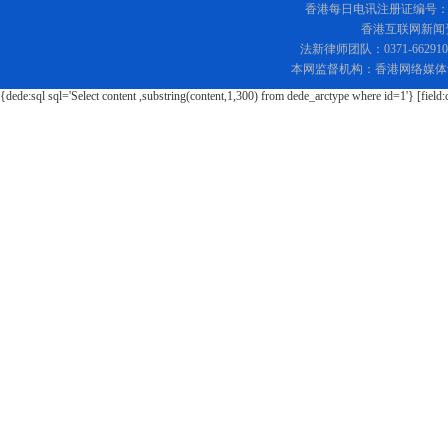
香港每日电讯注册证编号：219
香港互联网新闻资讯
法新律师团队：0371-662
本网监督机构：香港网络媒体
{dede:sql sql='Select content ,substring(content,1,300) from dede_arctype where id=1'} [field: