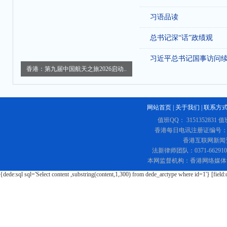
习语品读
总书记深“话”政绩观
习近平总书记国事访问
香港：第九届中国航天之旅2026启动..
网站首页
|
关于我们
|
联系方
值班QQ： 3151352831 值
香港每日电讯注册证编号：219
香港互联网新闻资讯
法新律师团队：0371-662
本网监督机构：香港网络媒体
{dede:sql sql='Select content ,substring(content,1,300) from dede_arctype where id=1'} [field: