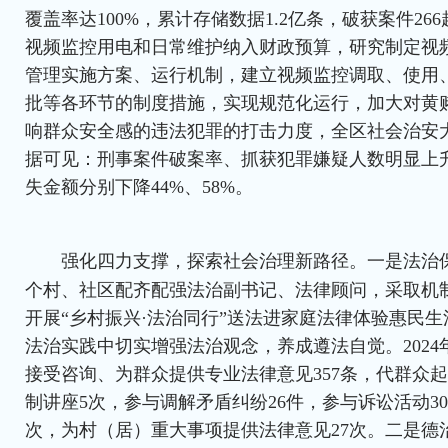
覆盖率达100%，累计存储数据1.2亿条，破获案件26
视频监控用电和日常维护纳入财政预算，研究制定视
管理实施方案、运行机制，建立视频监控调取、使用
批等各环节的制度措施，实现规范化运行，加大对黄
响群众安全感的违法犯罪的打击力度，全区社会治安
据可见：刑事案件破案率、抓获犯罪嫌疑人数明显上
失金额分别下降44%、58%。
强化四力支撑，探索社会治理新路径。一是法治保
个村、社区配齐配强法治副书记、法律顾问，采取机
开展“乡村振兴·法治同行”送法进家庭法律体验惠民
法治实践中切实增强法治观念，养成遵法自觉。2024年
接受咨询、为群众提供专业法律意见357条，代群众起
制讲座5次，参与调解矛盾纠纷26件，参与诉讼活动30
次，为村（居）重大事项提供法律意见27次。二是德