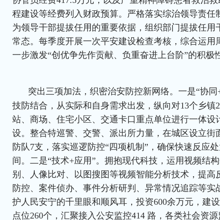
协管员经费417.5万元，以及严重精神障碍患者救治
程建设等经费列入财政预算。严格落实综治领导责任
为领导干部提拔任用的重要依据，组织部门提拔任用
常态。每季度开展一次平安建设检查考核，综合运用
一步激发“创优争先作贡献、负重奋进上台阶”的积极
突出三项加法，织密治安防控新网络。一是“协同
技防结合，从实际和自身需求出发，纵向对13个乡镇2
站、商场、住宅小区、交通卡口重点单位进行一体设
设。整合特巡警、交警、派出所力量，在城区设立街面
防队7支，落实巡逻防控“四项机制”，确保快速反应
间。二是“技术+应用”。拥抱现代科技，运用视频结
别、人像比对、以图搜图等视频智能分析技术，提高
防控、案件侦办、事件分析研判、异常情况追踪等实
护人民安宁的千里眼和顺风耳，投资600余万元，建
点位260个，汇聚接入公安监控414 路，各类社会资源