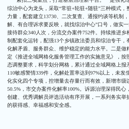
紧扣三项重点，打造基层治理新平台。一是强化
综治中心为龙头，采取“常驻+轮驻+随驻”三种模式
力量，配套建立13730、二次复查、通报约谈等机制
解、有合理诉求要反映，就找综治中心”口号，做实
接待群众340人次，分流交办案件752件。持续推进
制配套化运转，配强13个乡镇政法委员和综治专干，
化解矛盾、服务群众、维护稳定的能力水平。二是做
定《推进全域网格化服务管理工作的实施意见》，按
态调整要求，科学划分网格，累计通过全域网格上报矛
110敏感警情339件，化解处置率达到97%以上，未发
化实化四个专项，控增量去存量行而有效，新增市级
50.5%，市交办案件化解率100%。诉源治理深得民心
创建、优秀调解员评选活动有序开展，一系列务实举
的获得感、幸福感和安全感。