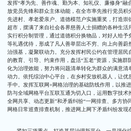
发挥“孝为先、善作魂、勤为本、知礼仪、廉修身”融
放党员先锋和群众主体动能，在全市率先推行党员积
先进村、孝老爱亲户、道德模范户实施重奖，打造崇
超市，摆满了来自社会各界慈善人士捐赠的各种生活
实行积分制管理，通过道德积分换物品，对好人给予
等礼遇优待，形成了凡人善举层出不穷、向上向善蔚
治强基，凝聚联动力。充分发挥村民公约在管理居民
的教育、引导、约束作用，盘活“五老”资源，实施群
化为治理效能，努力将问题清单转化为群众的满意清
动力。依托综治中心平台，在乡村安放机器人，让优
手中。发挥互联网+网格治理的基础防线作用，以推进
防与全域网格平台互联互通为切入口，运用数字技术
全网共享、动态更新”和矛盾纠纷“一网排查、多方协
网格日常巡查排查机制，推进网上网下矛盾纠纷发现