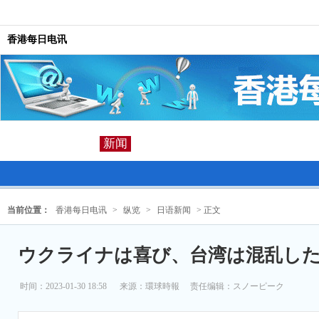
香港每日电讯
新闻
当前位置：
香港每日电讯
>
纵览
>
日语新闻
> 正文
ウクライナは喜び、台湾は混乱し
时间：2023-01-30 18:58
来源：
環球時報
责任编辑：スノーピーク