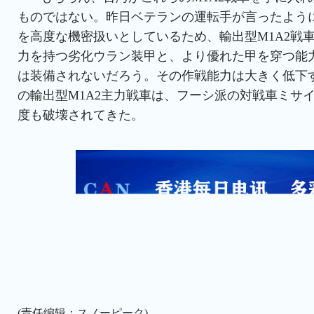
ものではない。昨日ベテランの運転手が言ったよう
を高度な機密扱いとしているため、輸出型M1A2戦
力を持つ劣化ウラン装甲と、より優れた甲を穿つ能
は装備されないだろう。その作戦能力は大きく低下
の輸出型M1A2主力戦車は、フーシ派の対戦車ミサ
度も破壊されてきた。
(责任编辑：スノーピーク)