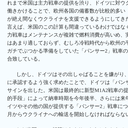
れまで米国は主力戦車の提供を渋り、ドイツに対ウ
働きかけることで、欧州各国の備蓄数が比較的多い
が絶え間なくウクライナを支援できるようにしてき
言えば、米国のこの計算も間違っているわけではな
力戦車はメンテナンスが複雑で燃料消費が高いめ、
はあまり適しておらず、むしろ冷戦時代から欧州の
ガチでぶつかる準備をしていた「パンサー2」戦車
合致している。
しかし、ドイツはその出しゃばることを嫌がり、
に承認するよう強く求めたことで、ドイツは「パン
サインを出した。米国は最終的に新型M1A2戦車の
的手段」によって納車時期を今年後半、さらには来
イツやその他の国が提供する「パンサー2」戦車につ
月からウクライナへの輸送を開始しなければならな