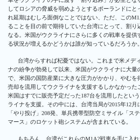
してロシアの脅威を弱めようとするポーランドにとっ
れ延期はむしろ面倒なことではない、ただ、このM1
ることを目の前で期待していた台湾にとって、割り
なる。米国がウクライナにさらに多くの戦車を提供
る状況が増えるかどうかは誰が知っているだろうか
台湾からすれば杞憂ではない。これまで米メデ
ナの紛争が勃発して以来、米国がウクライナに大量
で、米国の国防産業に大きな圧力がかかり、やむを
売却を流用してウクライナを支援するしかなかった
米国はすでに販売予定だった187台を流用したとい
ライナを支援。その中には、台湾当局が2015年12
「やり投げ」208発、単兵携帯型防空ミサイル「ステ
マース」のロケット砲システムが含まれている。
もちろん、台湾がこれらのM1A2戦車を手に入