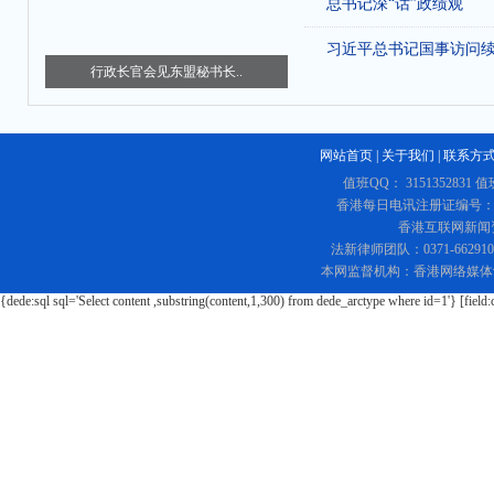
总书记深“话”政绩观
习近平总书记国事访问
行政长官会见东盟秘书长..
网站首页
|
关于我们
|
联系方
值班QQ： 3151352831 值
香港每日电讯注册证编号：219
香港互联网新闻资讯
法新律师团队：0371-662
本网监督机构：香港网络媒体
{dede:sql sql='Select content ,substring(content,1,300) from dede_arctype where id=1'} [field: