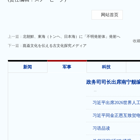
网站首页
上一篇：
北朝鮮、東海（トンヘ、日本海）に「不明発射体」発射へ
收
下一篇：
崑崙文化を伝える古文化探究メディア
新闻
军事
科技
政务司司长出席南宁舰
...
习近平出席2026世界人
习近平同金正恩互致贺
习语品读