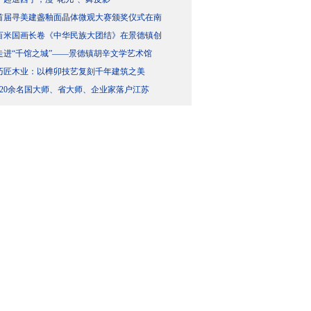
首届寻美建盏釉面晶体微观大赛颁奖仪式在南
百米国画长卷《中华民族大团结》在景德镇创
走进“千馆之城”——景德镇胡辛文学艺术馆
巧匠木业：以榫卯技艺复刻千年建筑之美
120余名国大师、省大师、企业家落户江苏