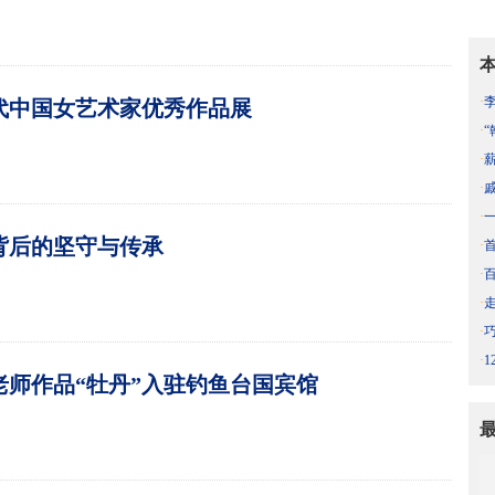
·
代中国女艺术家优秀作品展
·
·
·
·
背后的坚守与传承
·
·
·
·
·
老师作品“牡丹”入驻钓鱼台国宾馆