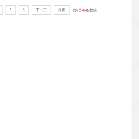
5
6
下一页
尾页
共
6
页
46
条数据