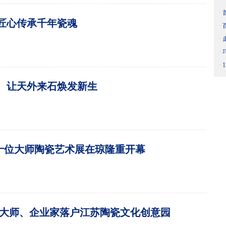
·
 匠心传承千年瓷魂
·
·
·
·
： 让天外来石焕发新生
十位大师陶瓷艺术展在琼隆重开幕
省大师、企业家落户江苏陶瓷文化创意园