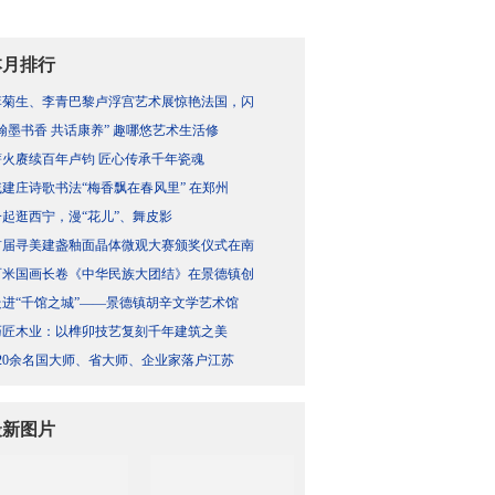
本月排行
李菊生、李青巴黎卢浮宫艺术展惊艳法国，闪
“翰墨书香 共话康养” 趣哪悠艺术生活修
薪火赓续百年卢钧 匠心传承千年瓷魂
戚建庄诗歌书法“梅香飘在春风里” 在郑州
一起逛西宁，漫“花儿”、舞皮影
首届寻美建盏釉面晶体微观大赛颁奖仪式在南
百米国画长卷《中华民族大团结》在景德镇创
走进“千馆之城”——景德镇胡辛文学艺术馆
巧匠木业：以榫卯技艺复刻千年建筑之美
120余名国大师、省大师、企业家落户江苏
最新图片