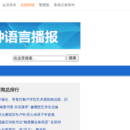
会员登录
在线投稿
繁體版
香港记者查询
搜索
新闻总排行
李菊生、李青巴黎卢浮宫艺术展惊艳法国，闪
“翰墨书香 共话康养” 趣哪悠艺术生活修
薪火赓续百年卢钧 匠心传承千年瓷魂
戚建庄诗歌书法“梅香飘在春风里” 在郑州
一起逛西宁，漫“花儿”、舞皮影