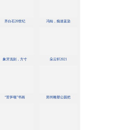
齐白石20世纪
冯灿，痴迷蓝染
象牙浅刻，方寸
朵云轩2021
“苦笋颂”书画
郑州雕塑公园把