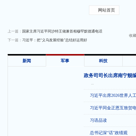
网站首页
上一篇：
国家主席习近平同沙特王储兼首相穆罕默德通电话
收
下一篇：
习近平：把“义乌发展经验”总结好运用好
新闻
军事
科技
政务司司长出席南宁舰
...
习近平出席2026世界人
习近平同金正恩互致贺
习语品读
总书记深“话”政绩观