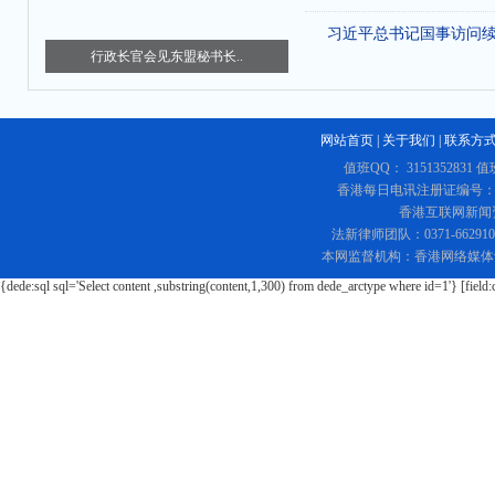
习近平总书记国事访问
行政长官会见东盟秘书长..
网站首页
|
关于我们
|
联系方
值班QQ： 3151352831 值
香港每日电讯注册证编号：219
香港互联网新闻资讯
法新律师团队：0371-662
本网监督机构：香港网络媒体
{dede:sql sql='Select content ,substring(content,1,300) from dede_arctype where id=1'} [field: