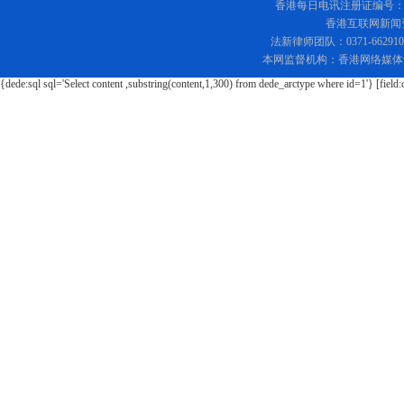
香港每日电讯注册证编号：219
香港互联网新闻资讯
法新律师团队：0371-662
本网监督机构：香港网络媒体
{dede:sql sql='Select content ,substring(content,1,300) from dede_arctype where id=1'} [field: