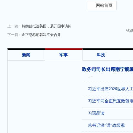
网站首页
上一篇：
特朗普抵达英国，展开国事访问
收
下一篇：
金正恩称朝韩决不会合并
新闻
军事
科技
政务司司长出席南宁舰
...
习近平出席2026世界人
习近平同金正恩互致贺
习语品读
总书记深“话”政绩观