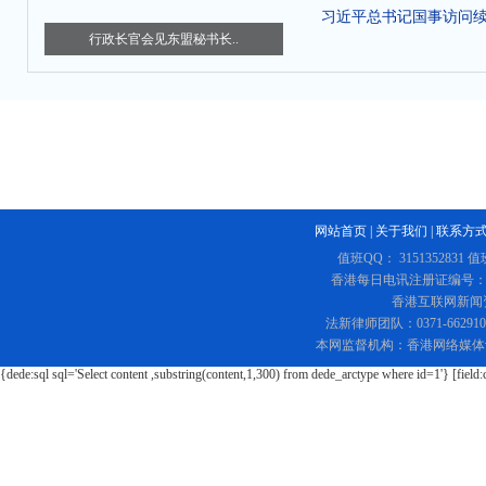
习近平总书记国事访问
行政长官会见东盟秘书长..
网站首页
|
关于我们
|
联系方
值班QQ： 3151352831 值
香港每日电讯注册证编号：219
香港互联网新闻资讯
法新律师团队：0371-662
本网监督机构：香港网络媒体
{dede:sql sql='Select content ,substring(content,1,300) from dede_arctype where id=1'} [field: