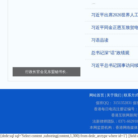
...
习近平出席2026世界人
习近平同金正恩互致贺
习语品读
总书记深“话”政绩观
习近平总书记国事访问
行政长官会见东盟秘书长..
网站首页
|
关于我们
|
联系方
值班QQ： 3151352831 值
香港每日电讯注册证编号：219
香港互联网新闻资讯
法新律师团队：0371-662
本网监督机构：香港网络媒体
{dede:sql sql='Select content ,substring(content,1,300) from dede_arctype where id=1'} [field: