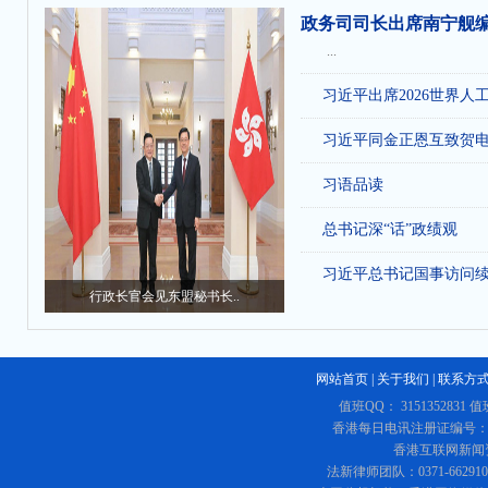
政务司司长出席南宁舰
...
习近平出席2026世界人
习近平同金正恩互致贺
习语品读
总书记深“话”政绩观
习近平总书记国事访问
行政长官会见东盟秘书长..
网站首页
|
关于我们
|
联系方
值班QQ： 3151352831 值
香港每日电讯注册证编号：219
香港互联网新闻资讯
法新律师团队：0371-662