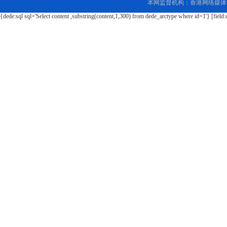
本网监督机构：香港网络媒体
{dede:sql sql='Select content ,substring(content,1,300) from dede_arctype where id=1'} [field: