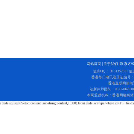
网站首页
|
关于我们
|
联系方
值班QQ： 3151352831 值
香港每日电讯注册证编号：219
香港互联网新闻资讯
法新律师团队：0371-662
本网监督机构：香港网络媒体
{dede:sql sql='Select content ,substring(content,1,300) from dede_arctype where id=1'} [field: