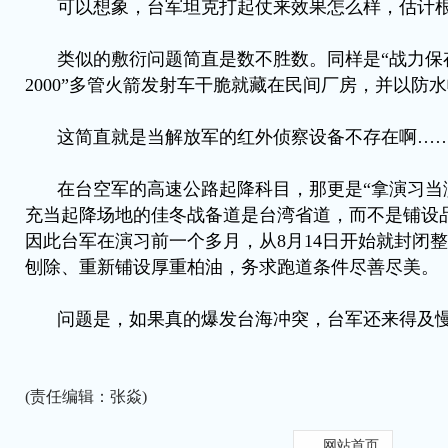
可以想象，台军坦克打起仗来效果怎么样，估计
类似的敷衍问题简直是数不胜数。同样是“战力保
2000”多管火箭发射车干脆就藏在民间厂房，并以防
这简直就是当解放军的红外侦察设备不存在啊…
在台空军的高速公路起降科目，那更是“拿演习当
充当起降场地的佳冬战备道是台湾省道，而不是铺设
因此台军在演习前一个多月，从8月14日开始就封闭整
刨除、重新铺设厚重柏油，务求跑道条件尽善尽美。
问题是，如果真的爆发台海冲突，台军还来得及
(责任编辑：张焱)
网站首页