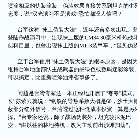
喷涂相应的伪装涂装。伪装效果直接关系到坦克的生
态度，说“汉光演习不是演戏”恐怕都没人信吧？
台军这种“抹土伪装大法”，近年还曾多次出现。
登陆作战演习中，出现抹土版的CM34 30毫米机炮
似科目里，也曾出现抹土版的M113装甲车，“显见伪
至于台军使用“抹土伪装大法”的根本原因，是因
维持台军地面部队主战武器的墨绿色或数码迷彩涂装
可以搞定，比重新喷涂油漆省事多了。
问题是台湾专家还一本正经地开启了“夸夸”模式
长”苏紫云就说：“钢铁的导热系数大概是60，沙土大
蔽部分红外信号，台湾透过这种低成本投资，算是另
挥。”台专家还说，除了战场伪装外，坦克改抹泥巴
变，“由以往的林地待机，改为主动前出沙滩扫荡”。