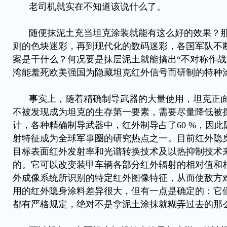
老司机就实在不知道该说什么了。
随便抹泥土充当坦克涂装就能有这么好的效果？
则的色块迷彩，再到现代化的数码迷彩，各国军队不
案是干什么？何况要是抹层泥土就能搞出“不对称作战
湾能羞死欧美强国为隐藏坦克红外信号而研制的特种
事实上，随着精确制导武器的大量使用，坦克正面
不被发现成为坦克的生存第一要素，需要尽量降低被
计，各种精确制导武器中，红外制导占了60 %，因
射特征成为全球军事圈的研究热点之一。目前红外隐
目标表面红外发射率和光谱转换技术及以热抑制技术
的。它可以改变装甲车辆各部分红外辐射的相对值和
外成像系统所识别的特定红外图像特征，从而使敌方
用的红外隐身涂料差异很大，但有一点是确定的：它
都有严格规定，绝对不是拿泥土涂抹就糊弄过去的那