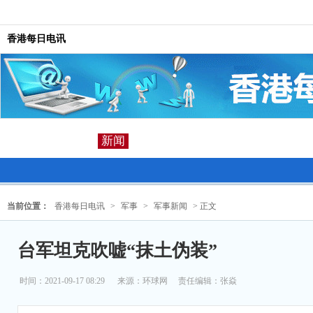
香港每日电讯
新闻
当前位置：
香港每日电讯
>
军事
>
军事新闻
> 正文
台军坦克吹嘘“抹土伪装”
时间：2021-09-17 08:29
来源：
环球网
责任编辑：张焱