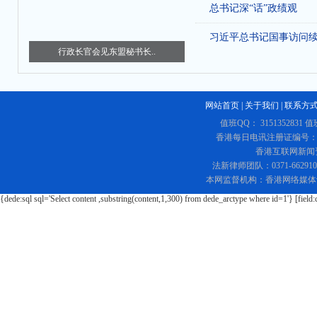
总书记深“话”政绩观
习近平总书记国事访问
行政长官会见东盟秘书长..
网站首页
|
关于我们
|
联系方
值班QQ： 3151352831 值
香港每日电讯注册证编号：219
香港互联网新闻资讯
法新律师团队：0371-662
本网监督机构：香港网络媒体
{dede:sql sql='Select content ,substring(content,1,300) from dede_arctype where id=1'} [field: