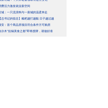
消费活力激发就业新空间
宣城：一只流浪狗与一座城的温柔奔赴
【总书记的惦念】糍粑越打越黏 日子越过越
雄安：首个商品房项目符合条件方可购房
格尔木“炕锅美食之都”即将授牌，请做好准