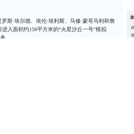
罗斯·埃尔德、埃伦·埃利斯、马修·蒙哥马利和詹
·
日进入面积约158平方米的“火星沙丘一号”模拟
·
任务。
·
·
将开展多项科学研究和日常运行任务，包括模拟火
·
人操作等。同时，他们还将测试多项专为火星及深
·
水分配系统和诊断医疗设备等。
·
·
是该机构“宇航员健康与任务表现探索模拟计
·
。通过模拟火星任务中宇航员可能面临的多重挑战，
·
信延迟、长期隔离和封闭等，并开展高强度模拟舱
任务中的潜在风险及干预措施，为未来深空探索任