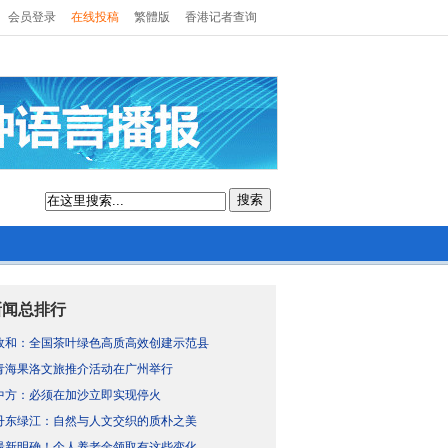
会员登录
在线投稿
繁體版
香港记者查询
搜索
新闻总排行
政和：全国茶叶绿色高质高效创建示范县
青海果洛文旅推介活动在广州举行
中方：必须在加沙立即实现停火
丹东绿江：自然与人文交织的质朴之美
最新明确！个人养老金领取有这些变化