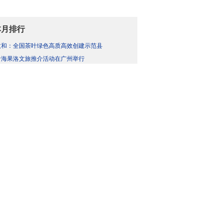
本月排行
政和：全国茶叶绿色高质高效创建示范县
青海果洛文旅推介活动在广州举行
中方：必须在加沙立即实现停火
丹东绿江：自然与人文交织的质朴之美
最新明确！个人养老金领取有这些变化
消费活力激发就业新空间
宣城：一只流浪狗与一座城的温柔奔赴
【总书记的惦念】糍粑越打越黏 日子越过越
雄安：首个商品房项目符合条件方可购房
格尔木“炕锅美食之都”即将授牌，请做好准
最新图片