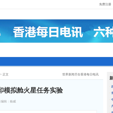
免费注册
> 正文
世界新闻尽在香港每日电讯
·
印模拟舱火星任务实验
·
·
任编辑：杨威
·
·