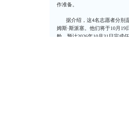
作准备。
据介绍，这4名志愿者分别是
姆斯·斯派塞。他们将于10月19
舱，预计2026年10月31日完成
模拟任务期间，4名志愿者
星表面行走、蔬菜种植、机器
空探索设计的新技术，如饮用
美国航天局表示，这项任务
划”（CHAPEA）的一部分
包括资源受限、设备故障、通
外活动，研究团队将评估火星
务决策提供科学依据。