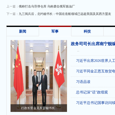
上一篇：
俄称打击乌导弹仓库 乌称袭击俄军炼油厂
下一篇：
九三阅兵后，北约秘书长：中国在造船领域已远超美国及其西方盟友
收
新闻
军事
科技
政务司司长出席南宁舰
...
习近平出席2026世界人
习近平同金正恩互致贺
习语品读
总书记深“话”政绩观
习近平总书记国事访问
行政长官会见东盟秘书长..