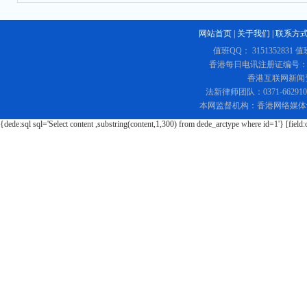
网站首页
|
关于我们
|
联系方
值班QQ： 3151352831 值
香港每日电讯注册证编号：219
香港互联网新闻资讯
法新律师团队：0371-662
本网监督机构：香港网络媒体
{dede:sql sql='Select content ,substring(content,1,300) from dede_arctype where id=1'} [field: