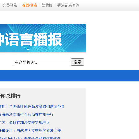
会员登录
在线投稿
繁體版
香港记者查询
搜索
新闻总排行
政和：全国茶叶绿色高质高效创建示范县
青海果洛文旅推介活动在广州举行
中方：必须在加沙立即实现停火
丹东绿江：自然与人文交织的质朴之美
最新明确！个人养老金领取有这些变化