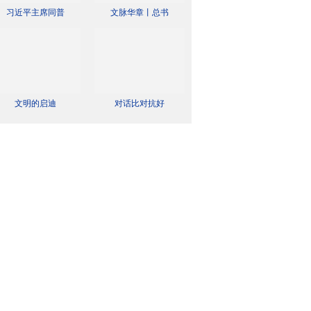
习近平主席同普
文脉华章丨总书
文明的启迪
对话比对抗好