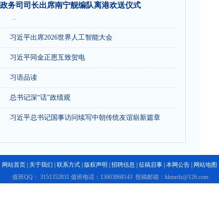
政务司司长出席南宁舰编队离港欢送仪式
...
习近平出席2026世界人工智能大会
习近平同金正恩互致贺电
习语品读
总书记深“话”政绩观
习近平总书记国事访问续写中朝传统友谊崭新篇章
网站首页
|
关于我们
|
联系方式
|
版权声明
|
招聘信息
|
征稿启事
|
本网公告
|
网站地图
值班QQ： 3151352831 值班电话：13603868143 投稿邮箱：hkmrdx@126.com
香港每日电讯注册证编号：2196900 香港每日电讯登记证编号：64349478--002
香港互联网新闻资讯传播准许证号：HKWM85220260101
法新律师团队：0371-66291069 地址：中国香港特别行政区九龙佐敦船街32-36号
本网监督机构：香港网络媒体记者协会 香港每日电讯集团 版权所有：香港每日电讯