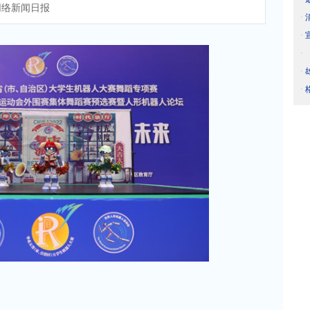
络新闻日报
·
·
·
·
·