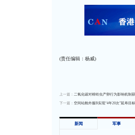
(责任编辑：杨威)
上一篇：
二氧化碳对棉铃虫产卵行为影响机制
下一篇：
空间站舱外服B实现“4年20次”延寿目
新闻
军事