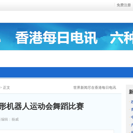
免费注册
> 正文
世界新闻尽在香港每日电讯
·
人形机器人运动会舞蹈比赛
·
·
任编辑：杨威
·
·