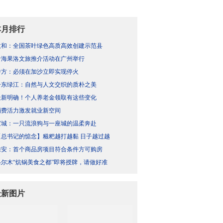
本月排行
政和：全国茶叶绿色高质高效创建示范县
青海果洛文旅推介活动在广州举行
中方：必须在加沙立即实现停火
丹东绿江：自然与人文交织的质朴之美
最新明确！个人养老金领取有这些变化
消费活力激发就业新空间
宣城：一只流浪狗与一座城的温柔奔赴
【总书记的惦念】糍粑越打越黏 日子越过越
雄安：首个商品房项目符合条件方可购房
格尔木“炕锅美食之都”即将授牌，请做好准
最新图片