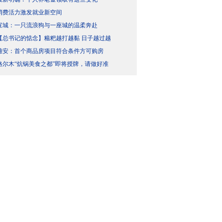
消费活力激发就业新空间
宣城：一只流浪狗与一座城的温柔奔赴
【总书记的惦念】糍粑越打越黏 日子越过越
雄安：首个商品房项目符合条件方可购房
格尔木“炕锅美食之都”即将授牌，请做好准