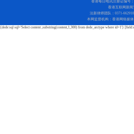
香港每日电讯注册证编号：219
香港互联网新闻资讯
法新律师团队：0371-662
本网监督机构：香港网络媒体
{dede:sql sql='Select content ,substring(content,1,300) from dede_arctype where id=1'} [field: