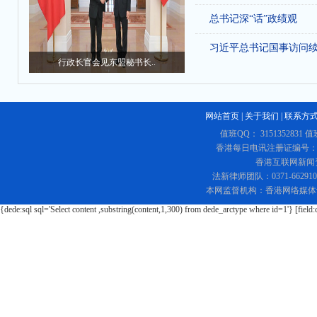
总书记深“话”政绩观
习近平总书记国事访问
行政长官会见东盟秘书长..
网站首页
|
关于我们
|
联系方
值班QQ： 3151352831 值
香港每日电讯注册证编号：219
香港互联网新闻资讯
法新律师团队：0371-662
本网监督机构：香港网络媒体
{dede:sql sql='Select content ,substring(content,1,300) from dede_arctype where id=1'} [field: