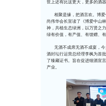
世上还有比这更大，更多的酒
相聚是缘，把酒言欢。博爱
尚伟华会长宣读了《博爱中山林
神，共植生态绿洲，以万贤之
绿有价值，有产值、有馈赠、
无酒不成席无酒不成宴，今
酒封坛行运营总经理李枫为首
了臻藏证书。旨在促进细酒宣
产业。