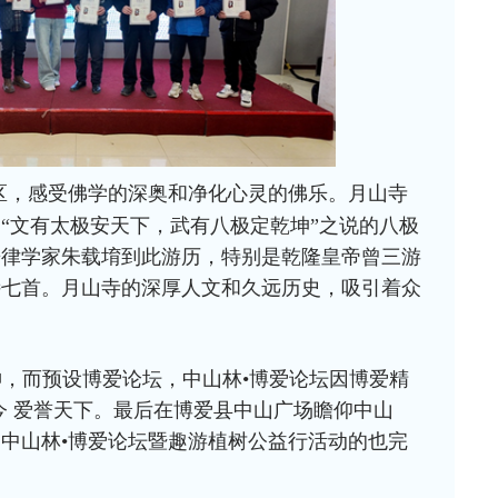
区，感受佛学的深奥和净化心灵的佛乐。月山寺
，“文有太极安天下，武有八极定乾坤”之说的八极
乐律学家朱载堉到此游历，特别是乾隆皇帝曾三游
诗七首。月山寺的深厚人文和久远历史，吸引着众
神，而预设博爱论坛，中山林•博爱论坛因博爱精
今 爱誉天下。最后在博爱县中山广场瞻仰中山
中山林•博爱论坛暨趣游植树公益行活动的也完