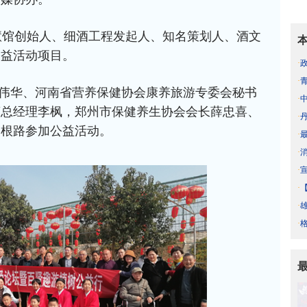
慧馆创始人、细酒工程发起人、知名策划人、酒文
公益活动项目。
·
·
伟华、河南省营养保健协会康养旅游专委会秘书
·
营总经理李枫，郑州市保健养生协会会长薛忠喜、
·
刘根路参加公益活动。
·
·
·
·
·
·