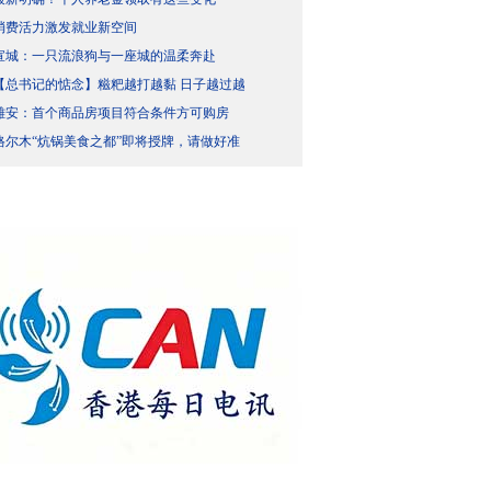
消费活力激发就业新空间
宣城：一只流浪狗与一座城的温柔奔赴
【总书记的惦念】糍粑越打越黏 日子越过越
雄安：首个商品房项目符合条件方可购房
格尔木“炕锅美食之都”即将授牌，请做好准