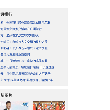
本月排行
政和：全国茶叶绿色高质高效创建示范县
青海果洛文旅推介活动在广州举行
中方：必须在加沙立即实现停火
丹东绿江：自然与人文交织的质朴之美
最新明确！个人养老金领取有这些变化
消费活力激发就业新空间
宣城：一只流浪狗与一座城的温柔奔赴
【总书记的惦念】糍粑越打越黏 日子越过越
雄安：首个商品房项目符合条件方可购房
格尔木“炕锅美食之都”即将授牌，请做好准
最新图片