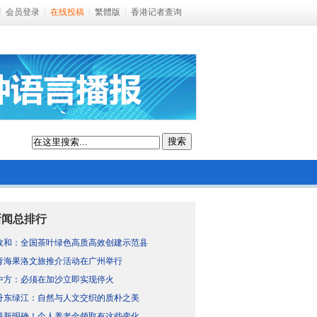
会员登录
在线投稿
繁體版
香港记者查询
搜索
新闻总排行
政和：全国茶叶绿色高质高效创建示范县
青海果洛文旅推介活动在广州举行
中方：必须在加沙立即实现停火
丹东绿江：自然与人文交织的质朴之美
最新明确！个人养老金领取有这些变化