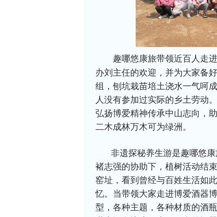
趣哪悠康旅带领近百人走
办刘主任的欢迎，并为大家备
组，刨坑栽苗培土浇水一气呵
人没有参加过实际的乡土劳动。
弘扬博爱精神传承中山志向，
二木成林万木可为绿洲。
非遗探秘养生游是趣哪悠康
褚志强的协助下，植树活动结
窑址，看到曾经与百姓生活如
忆。当带领大家走进博爱酒器
型，各种主题，各种材质的酒