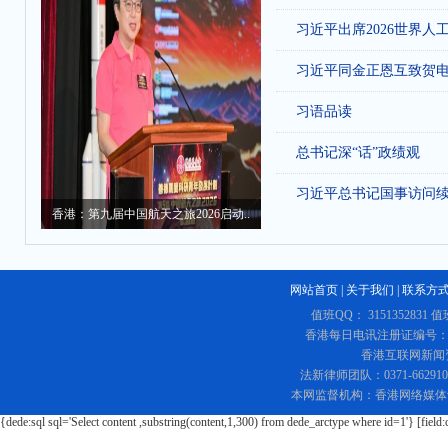
习近平出席2026世界人
习近平同金正恩互致贺
习语品读
总书记深“话”政绩观
习近平总书记国事访问
香港：第九届中国航天之旅2026启动..
网站首页
|
关于我们
|
联系方
值班QQ： 3151352831 值
香港每日电讯注册证编号：219
香港互联网新闻资讯
法新律师团队：0371-662
本网监督机构：香港网络媒体
{dede:sql sql='Select content ,substring(content,1,300) from dede_arctype where id=1'} [field: