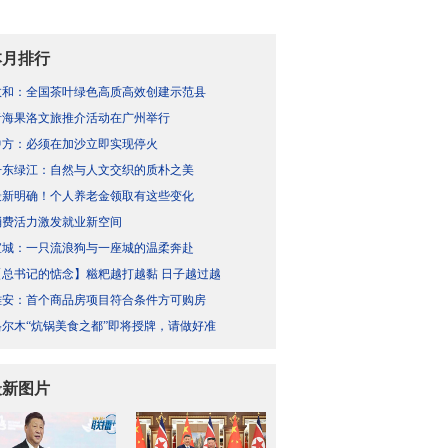
本月排行
政和：全国茶叶绿色高质高效创建示范县
青海果洛文旅推介活动在广州举行
中方：必须在加沙立即实现停火
丹东绿江：自然与人文交织的质朴之美
最新明确！个人养老金领取有这些变化
消费活力激发就业新空间
宣城：一只流浪狗与一座城的温柔奔赴
【总书记的惦念】糍粑越打越黏 日子越过越
雄安：首个商品房项目符合条件方可购房
格尔木“炕锅美食之都”即将授牌，请做好准
最新图片