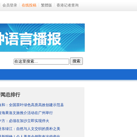
会员登录
在线投稿
繁體版
香港记者查询
搜索
新闻总排行
政和：全国茶叶绿色高质高效创建示范县
青海果洛文旅推介活动在广州举行
中方：必须在加沙立即实现停火
丹东绿江：自然与人文交织的质朴之美
最新明确！个人养老金领取有这些变化