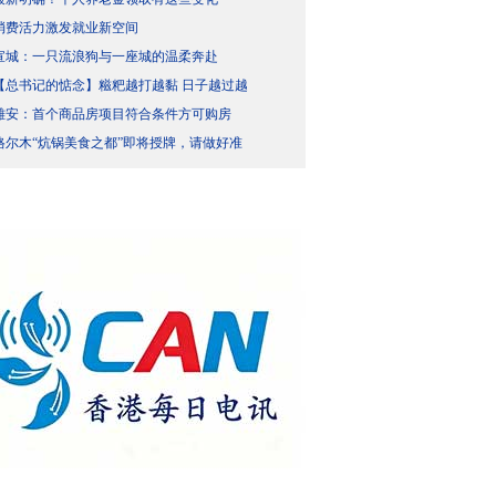
消费活力激发就业新空间
宣城：一只流浪狗与一座城的温柔奔赴
【总书记的惦念】糍粑越打越黏 日子越过越
雄安：首个商品房项目符合条件方可购房
格尔木“炕锅美食之都”即将授牌，请做好准