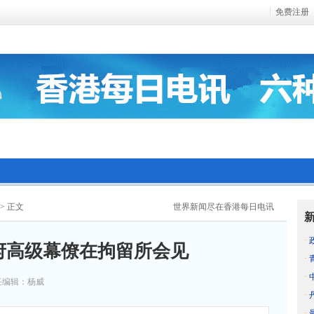
免费注册
> 正文
世界新闻尽在香港每日电讯
·
府高级幕僚在拘留所会见
·
·
任编辑：杨威
·
·