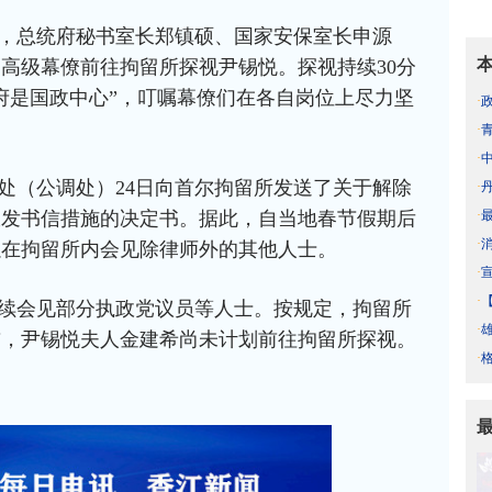
，总统府秘书室长郑镇硕、国家安保室长申源
高级幕僚前往拘留所探视尹锡悦。探视持续30分
府是国政中心”，叮嘱幕僚们在各自岗位上尽力坚
·
·
·
处（公调处）24日向首尔拘留所发送了关于解除
·
·
收发书信措施的决定书。据此，自当地春节假期后
·
以在拘留所内会见除律师外的其他人士。
·
·
续会见部分执政党议员等人士。按规定，拘留所
·
前，尹锡悦夫人金建希尚未计划前往拘留所探视。
·