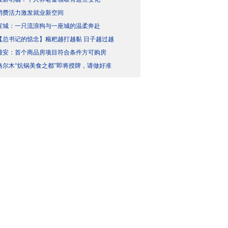
消费活力激发就业新空间
宣城：一只流浪狗与一座城的温柔奔赴
【总书记的惦念】糍粑越打越黏 日子越过越
雄安：首个商品房项目符合条件方可购房
格尔木“炕锅美食之都”即将授牌，请做好准