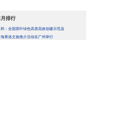
本月排行
政和：全国茶叶绿色高质高效创建示范县
青海果洛文旅推介活动在广州举行
中方：必须在加沙立即实现停火
丹东绿江：自然与人文交织的质朴之美
最新明确！个人养老金领取有这些变化
消费活力激发就业新空间
宣城：一只流浪狗与一座城的温柔奔赴
【总书记的惦念】糍粑越打越黏 日子越过越
雄安：首个商品房项目符合条件方可购房
格尔木“炕锅美食之都”即将授牌，请做好准
最新图片