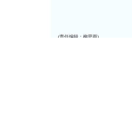
(责任编辑：柳思雨)
上一篇：
陕西省教育厅：全面取消普通高中跨
下一篇：
教育部、国家发展改革委联合启动实
新闻
军事