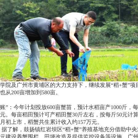
学院及广州市黄埔区的大力支持下，继续发展“稻+蟹”
也从200亩增加到580亩。
账”：今年计划投放600亩蟹苗，预计水稻亩产1000斤，每
元。每亩稻田预计可产稻田蟹30斤左右，按每斤50元计算，
月初上市，稻蟹共生累计收入约157万元。
据了解，鼓扬镇红岩坝区“稻+蟹”养殖基地充分借助中
元建设养蟹围栏、田埂改造及提供监控设备等设施，广州