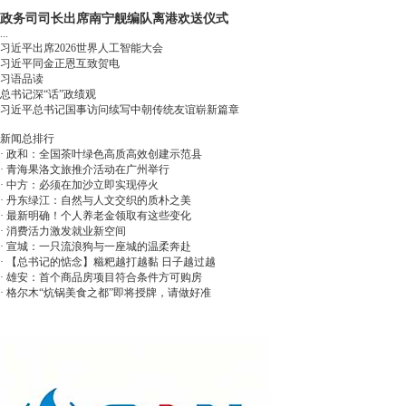
政务司司长出席南宁舰编队离港欢送仪式
...
习近平出席2026世界人工智能大会
习近平同金正恩互致贺电
习语品读
总书记深“话”政绩观
习近平总书记国事访问续写中朝传统友谊崭新篇章
新闻总排行
·
政和：全国茶叶绿色高质高效创建示范县
·
青海果洛文旅推介活动在广州举行
·
中方：必须在加沙立即实现停火
·
丹东绿江：自然与人文交织的质朴之美
·
最新明确！个人养老金领取有这些变化
·
消费活力激发就业新空间
·
宣城：一只流浪狗与一座城的温柔奔赴
·
【总书记的惦念】糍粑越打越黏 日子越过越
·
雄安：首个商品房项目符合条件方可购房
·
格尔木“炕锅美食之都”即将授牌，请做好准