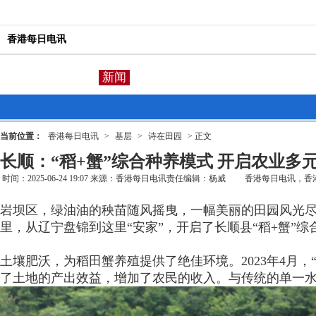
香港每日电讯
新闻
当前位置：
香港每日电讯
>
基层
>
诗在田园
> 正文
长顺：“稻+蟹”综合种养模式 开启农业多
时间：2025-06-24 19:07
来源：
香港每日电讯
责任编辑：杨威
香港每日电讯，香港
岩坝区，绿油油的秧苗随风摇曳，一幅美丽的田园风光尽
里，从辽宁盘锦到这里“安家”，开启了长顺县“稻+蟹”综
土壤肥沃，为稻田蟹养殖提供了绝佳环境。2023年4月，
了土地的产出效益，增加了农民的收入。与传统的单一