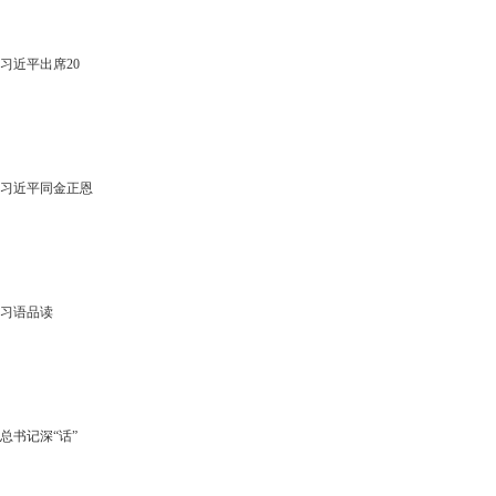
习近平出席20
习近平同金正恩
习语品读
总书记深“话”