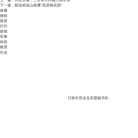
上一篇：
同里古镇：三张名片闪耀江南水乡
下一篇：
航拍祁连山南麓“高原桃花源”
收藏
挑错
推荐
打印
新闻
军事
科技
教育
社会
行政长官会见东盟秘书长..