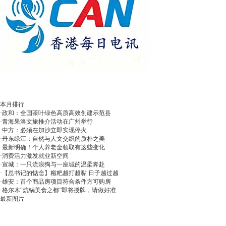
本月排行
·
政和：全国茶叶绿色高质高效创建示范县
·
青海果洛文旅推介活动在广州举行
·
中方：必须在加沙立即实现停火
·
丹东绿江：自然与人文交织的质朴之美
·
最新明确！个人养老金领取有这些变化
·
消费活力激发就业新空间
·
宣城：一只流浪狗与一座城的温柔奔赴
·
【总书记的惦念】糍粑越打越黏 日子越过越
·
雄安：首个商品房项目符合条件方可购房
·
格尔木“炕锅美食之都”即将授牌，请做好准
最新图片