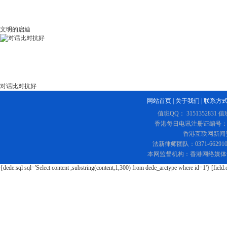
文明的启迪
对话比对抗好
网站首页
|
关于我们
|
联系方
值班QQ： 3151352831 值
香港每日电讯注册证编号：219
香港互联网新闻资讯
法新律师团队：0371-662
本网监督机构：香港网络媒体
{dede:sql sql='Select content ,substring(content,1,300) from dede_arctype where id=1'} [field: