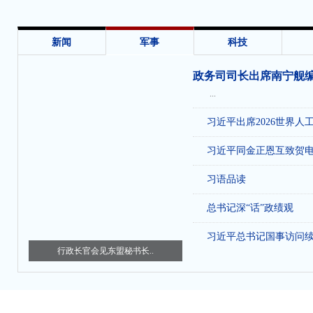
5月9日，香港特别行政区财政司司长陈茂波在积
时讲，24个强积金计划已悉数加入积金易平台，方便
作首十年内，料可节省约500亿元行政成本。
(责任编辑：雪峰)
网站首页
上一篇：
李家超出席第18届香港杯外交知识竞赛决赛暨颁奖典礼
收
下一篇：
立法会通过税务宽免条例草案
新闻
军事
科技
政务司司长出席南宁舰