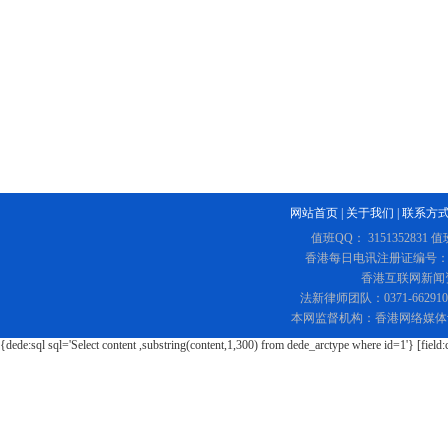
...
习近平出席2026世界人
习近平同金正恩互致贺
习语品读
总书记深“话”政绩观
习近平总书记国事访问
行政长官会见东盟秘书长..
网站首页
|
关于我们
|
联系方
值班QQ： 3151352831 值
香港每日电讯注册证编号：219
香港互联网新闻资讯
法新律师团队：0371-662
本网监督机构：香港网络媒体
{dede:sql sql='Select content ,substring(content,1,300) from dede_arctype where id=1'} [field: