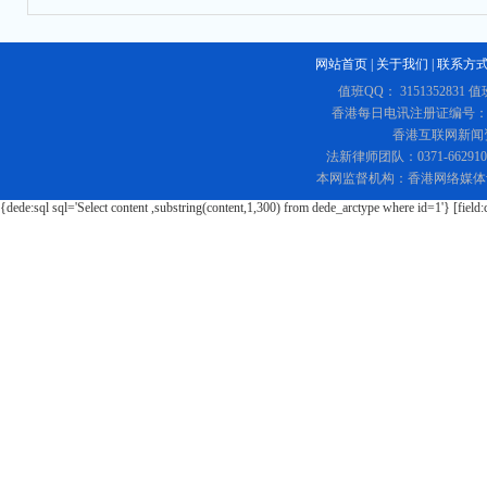
网站首页
|
关于我们
|
联系方
值班QQ： 3151352831 值
香港每日电讯注册证编号：219
香港互联网新闻资讯
法新律师团队：0371-662
本网监督机构：香港网络媒体
{dede:sql sql='Select content ,substring(content,1,300) from dede_arctype where id=1'} [field: