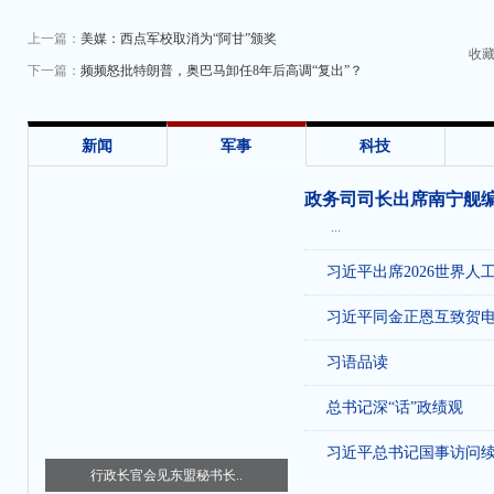
上一篇：
美媒：西点军校取消为“阿甘”颁奖
收
下一篇：
频频怒批特朗普，奥巴马卸任8年后高调“复出”？
新闻
军事
科技
政务司司长出席南宁舰
...
习近平出席2026世界人
习近平同金正恩互致贺
习语品读
总书记深“话”政绩观
习近平总书记国事访问
行政长官会见东盟秘书长..