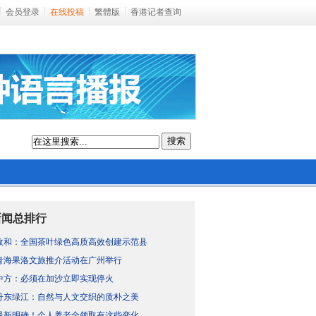
会员登录
在线投稿
繁體版
香港记者查询
搜索
新闻总排行
政和：全国茶叶绿色高质高效创建示范县
青海果洛文旅推介活动在广州举行
中方：必须在加沙立即实现停火
丹东绿江：自然与人文交织的质朴之美
最新明确！个人养老金领取有这些变化