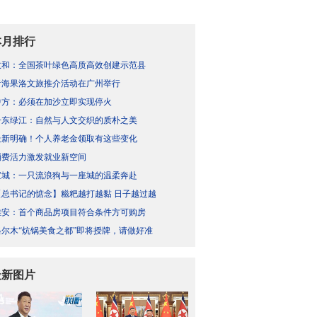
本月排行
政和：全国茶叶绿色高质高效创建示范县
青海果洛文旅推介活动在广州举行
中方：必须在加沙立即实现停火
丹东绿江：自然与人文交织的质朴之美
最新明确！个人养老金领取有这些变化
消费活力激发就业新空间
宣城：一只流浪狗与一座城的温柔奔赴
【总书记的惦念】糍粑越打越黏 日子越过越
雄安：首个商品房项目符合条件方可购房
格尔木“炕锅美食之都”即将授牌，请做好准
最新图片