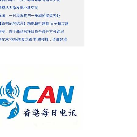
消费活力激发就业新空间
宣城：一只流浪狗与一座城的温柔奔赴
【总书记的惦念】糍粑越打越黏 日子越过越
雄安：首个商品房项目符合条件方可购房
格尔木“炕锅美食之都”即将授牌，请做好准