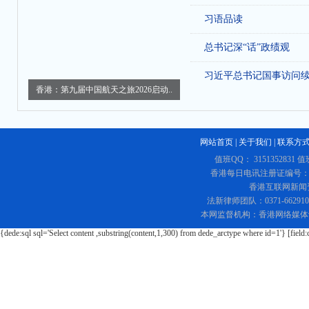
习语品读
总书记深“话”政绩观
习近平总书记国事访问
香港：第九届中国航天之旅2026启动..
网站首页
|
关于我们
|
联系方
值班QQ： 3151352831 值
香港每日电讯注册证编号：219
香港互联网新闻资讯
法新律师团队：0371-662
本网监督机构：香港网络媒体
{dede:sql sql='Select content ,substring(content,1,300) from dede_arctype where id=1'} [field: