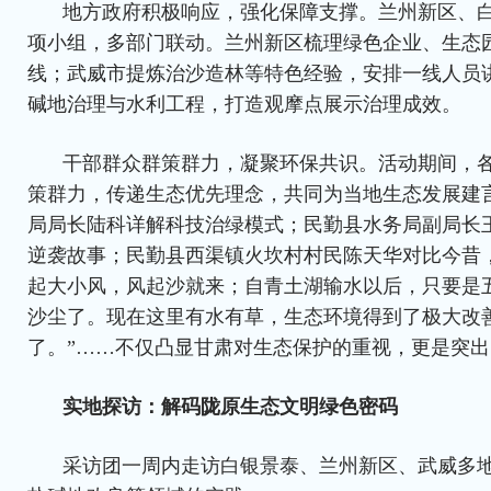
地方政府积极响应，强化保障支撑。兰州新区、
项小组，多部门联动。兰州新区梳理绿色企业、生态园
线；武威市提炼治沙造林等特色经验，安排一线人员
碱地治理与水利工程，打造观摩点展示治理成效。
干部群众群策群力，凝聚环保共识。活动期间，
策群力，传递生态优先理念，共同为当地生态发展建
局局长陆科详解科技治绿模式；民勤县水务局副局长
逆袭故事；民勤县西渠镇火坎村村民陈天华对比今昔
起大小风，风起沙就来；自青土湖输水以后，只要是
沙尘了。现在这里有水有草，生态环境得到了极大改
了。”……不仅凸显甘肃对生态保护的重视，更是突
实地探访：解码陇原生态文明绿色密码
采访团一周内走访白银景泰、兰州新区、武威多