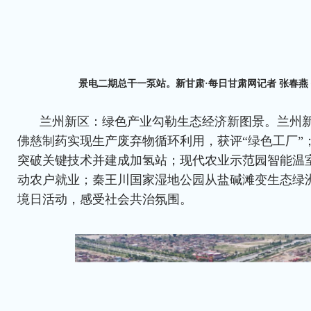
景电二期总干一泵站。新甘肃·每日甘肃网记者 张春燕
兰州新区：绿色产业勾勒生态经济新图景。兰州新
佛慈制药实现生产废弃物循环利用，获评“绿色工厂”
突破关键技术并建成加氢站；现代农业示范园智能温
动农户就业；秦王川国家湿地公园从盐碱滩变生态绿洲
境日活动，感受社会共治氛围。