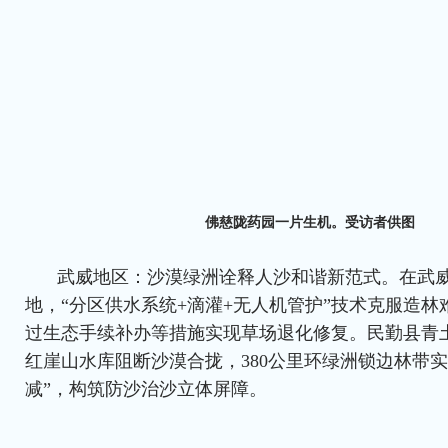
佛慈陇药园一片生机。受访者供图
武威地区：沙漠绿洲诠释人沙和谐新范式。在武
地，“分区供水系统+滴灌+无人机管护”技术克服造
过生态手续补办等措施实现草场退化修复。民勤县青
红崖山水库阻断沙漠合拢，380公里环绿洲锁边林带
减”，构筑防沙治沙立体屏障。