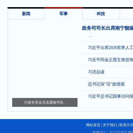
新闻
军事
科技
政务司司长出席南宁舰
...
习近平出席2026世界人
习近平同金正恩互致贺
习语品读
总书记深“话”政绩观
习近平总书记国事访问
行政长官会见东盟秘书长..
网站首页
|
关于我们
|
联系方
值班QQ： 3151352831 值