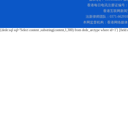
香港每日电讯注册证编号：219
香港互联网新闻资讯
法新律师团队：0371-662
本网监督机构：香港网络媒体
{dede:sql sql='Select content ,substring(content,1,300) from dede_arctype where id=1'} [field: