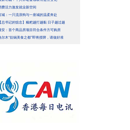
消费活力激发就业新空间
宣城：一只流浪狗与一座城的温柔奔赴
【总书记的惦念】糍粑越打越黏 日子越过越
雄安：首个商品房项目符合条件方可购房
格尔木“炕锅美食之都”即将授牌，请做好准