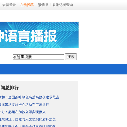
会员登录
在线投稿
繁體版
香港记者查询
搜索
新闻总排行
政和：全国茶叶绿色高质高效创建示范县
青海果洛文旅推介活动在广州举行
中方：必须在加沙立即实现停火
丹东绿江：自然与人文交织的质朴之美
最新明确！个人养老金领取有这些变化