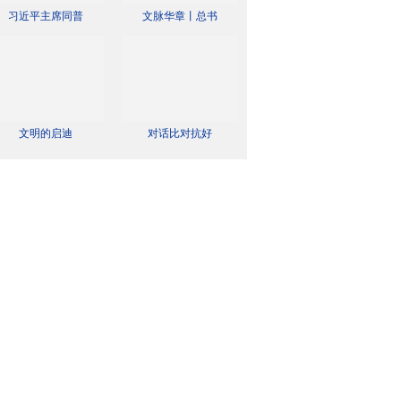
习近平主席同普
文脉华章丨总书
文明的启迪
对话比对抗好