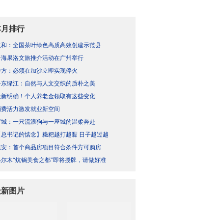
本月排行
政和：全国茶叶绿色高质高效创建示范县
青海果洛文旅推介活动在广州举行
中方：必须在加沙立即实现停火
丹东绿江：自然与人文交织的质朴之美
最新明确！个人养老金领取有这些变化
消费活力激发就业新空间
宣城：一只流浪狗与一座城的温柔奔赴
【总书记的惦念】糍粑越打越黏 日子越过越
雄安：首个商品房项目符合条件方可购房
格尔木“炕锅美食之都”即将授牌，请做好准
最新图片