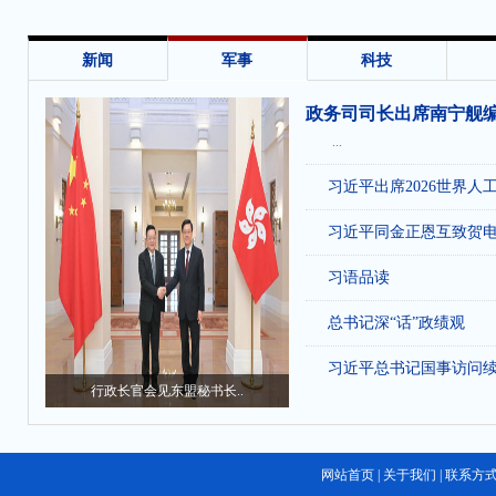
新闻
军事
科技
政务司司长出席南宁舰
...
习近平出席2026世界人
习近平同金正恩互致贺
习语品读
总书记深“话”政绩观
习近平总书记国事访问
行政长官会见东盟秘书长..
网站首页
|
关于我们
|
联系方