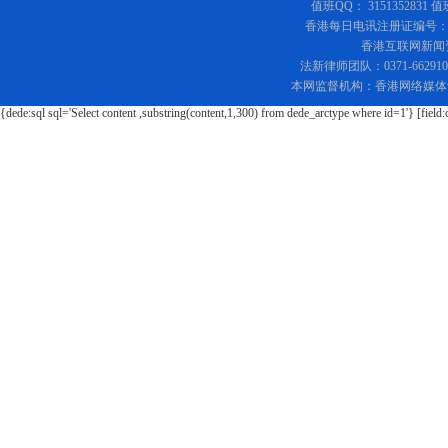
值班QQ： 3151352831 值
香港每日电讯注册证编号：219
香港互联网新闻资讯
法新律师团队：0371-662
本网监督机构：香港网络媒体
{dede:sql sql='Select content ,substring(content,1,300) from dede_arctype where id=1'} [field: