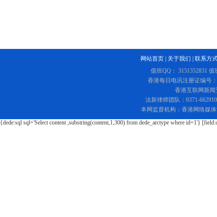
网站首页
|
关于我们
|
联系方
值班QQ： 3151352831 值
香港每日电讯注册证编号：219
香港互联网新闻资讯
法新律师团队：0371-662
本网监督机构：香港网络媒体
{dede:sql sql='Select content ,substring(content,1,300) from dede_arctype where id=1'} [field: