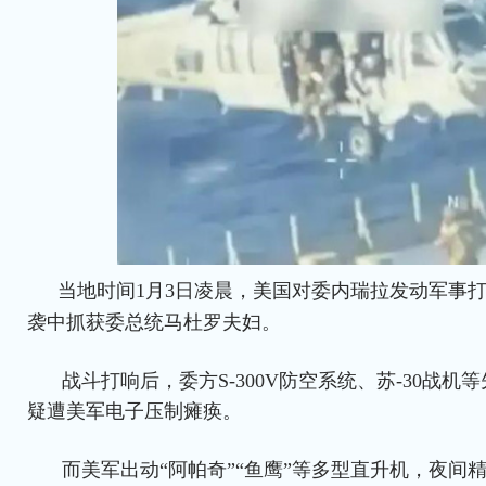
当地时间1月3日凌晨，美国对委内瑞拉发动军事
袭中抓获委总统马杜罗夫妇。
战斗打响后，委方S-300V防空系统、苏-30战
疑遭美军电子压制瘫痪。
而美军出动“阿帕奇”“鱼鹰”等多型直升机，夜间